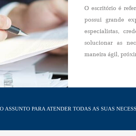
O escritório é refe
possui grande ex
especialistas, cr
solucionar as nec
maneira ágil, próxi
NO ASSUNTO PARA ATENDER TODAS AS SUAS NECE