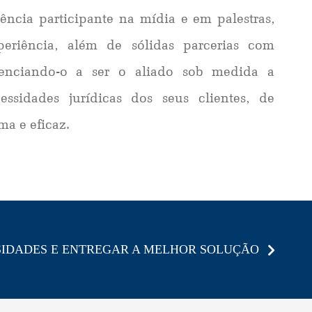
rência participante na mídia e em palestras,
periência, além de sólidas parcerias com
edenciando-o a ser o aliado sob medida a
essidades jurídicas dos seus clientes, de
ma e eficaz.
SSIDADES E ENTREGAR A MELHOR SOLUÇÃO