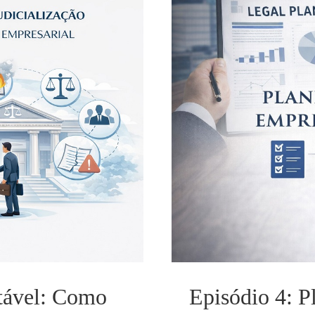
 Como Prevenir
Episódio 4
os
itável: Como
Episódio 4: P