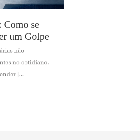
s: Como se
rer um Golpe
árias não
ntes no cotidiano.
nder [...]