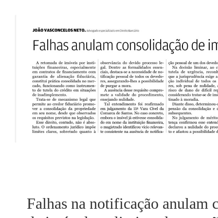
Falhas na notificação anulam consolidaç
limites da atuação das instituições 
Falhas na notificação anulam 