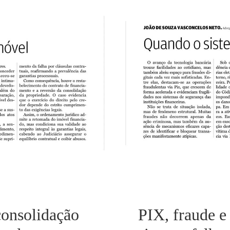
ão de imóvel: os
PIX, fraude e r
financeiras.
consolidação
PIX, fraude e