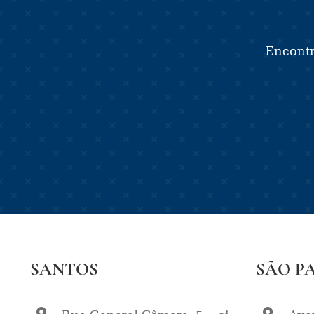
Encontr
SANTOS
SÃO P
Rua General Câmara, 5 – cj
Aven