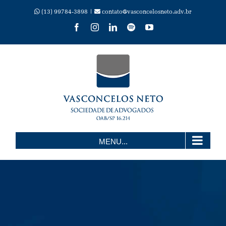
Skip
(13) 99784-3898 |
contato@vasconcelosneto.adv.br
Facebook
Instagram
LinkedIn
Spotify
YouTube
to
content
MENU...