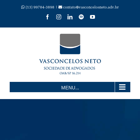
Skip
(13) 99784-3898 |
contato@vasconcelosneto.adv.br
Facebook
Instagram
LinkedIn
Spotify
YouTube
to
content
MENU...