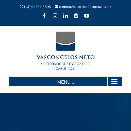
Skip
(13) 99784-3898 |
contato@vasconcelosneto.adv.br
Facebook
Instagram
LinkedIn
Spotify
YouTube
to
content
MENU...