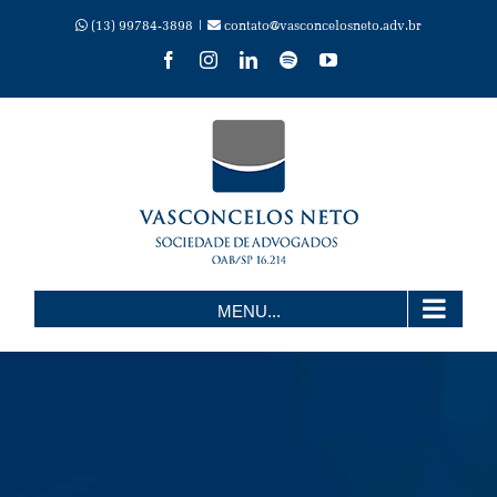
Skip
(13) 99784-3898 |
contato@vasconcelosneto.adv.br
Facebook
Instagram
LinkedIn
Spotify
YouTube
to
content
MENU...